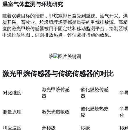
温室气体监测与环境研究
随着双碳目标的推进，甲烷减排日益受到重视。油气开采、煤
炭开采、畜牧业、垃圾填埋场等都是重要的甲烷排放源。高精
度的激光甲烷传感器被用于固定站和移动监测平台，绘制区域
甲烷排放地图，识别排放热点，评估减排措施的效果。
烷
激光甲烷传感器与传统传感器的对比
激光甲烷传感
催化燃烧传感
对比维度
半导
器
器
催化燃烧热效
半导
测量原理
激光光谱吸收
应
化
响应速度
毫秒级
秒级
秒到