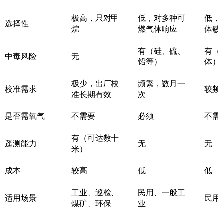
极高，只对甲
低，对多种可
低，
选择性
烷
燃气体响应
体敏
有（硅、硫、
有（
中毒风险
无
铅等）
体）
极少，出厂校
频繁，数月一
校准需求
较频
准长期有效
次
是否需氧气
不需要
必须
不需
有（可达数十
遥测能力
无
无
米）
成本
较高
低
低
工业、巡检、
民用、一般工
适用场景
民用
煤矿、环保
业