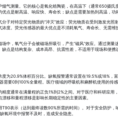
炉烟气测量。它的核心是氧化锆陶瓷，在高温下（通常650摄氏
的优点是耐高温、响应快、寿命长；缺点是需要加热到高温，功
气分子对特定荧光物质的“淬灭”效应：荧光物质在受到激发光照
气浓度。荧光传感器的最大优点是不消耗氧气、寿命长、无需维
磁场中，氧气分子会被磁场所吸引，产生“磁风”效应。通过测量
。缺点是结构复杂、成本高昂、抗震性差，不适用于现场和便携
20.9%体积百分比。缺氧报警通常设置在19.5%或18%，富
器需要0到100%全量程。医疗领域的呼吸机和麻醉机使用的传感
精度通常在满量程的正负1%到2%之间。对于医疗和科研应用，
零点漂移和量程漂移是影响长期稳定性的主要因素。
T90表示（达到最终读数90%所需的时间）。对于安全防护，
速缺氧环境中报警不及时，造成安全隐患。