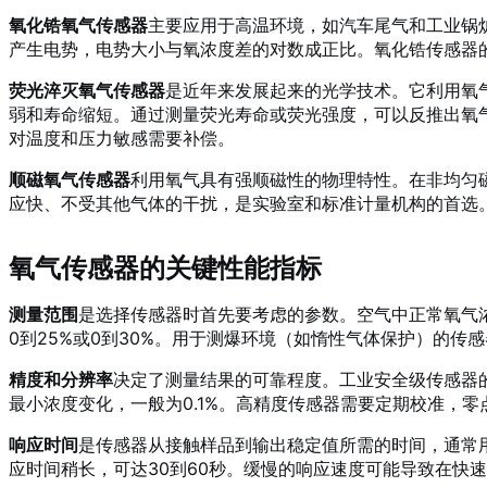
氧化锆氧气传感器
主要应用于高温环境，如汽车尾气和工业锅
产生电势，电势大小与氧浓度差的对数成正比。氧化锆传感器
荧光淬灭氧气传感器
是近年来发展起来的光学技术。它利用氧
弱和寿命缩短。通过测量荧光寿命或荧光强度，可以反推出氧
对温度和压力敏感需要补偿。
顺磁氧气传感器
利用氧气具有强顺磁性的物理特性。在非均匀
应快、不受其他气体的干扰，是实验室和标准计量机构的首选
氧气传感器的关键性能指标
测量范围
是选择传感器时首先要考虑的参数。空气中正常氧气浓度为
0到25%或0到30%。用于测爆环境（如惰性气体保护）的传感
精度和分辨率
决定了测量结果的可靠程度。工业安全级传感器的
最小浓度变化，一般为0.1%。高精度传感器需要定期校准，
响应时间
是传感器从接触样品到输出稳定值所需的时间，通常用
应时间稍长，可达30到60秒。缓慢的响应速度可能导致在快