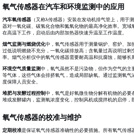
氧气传感器在汽车和环境监测中的应用
汽车氧传感器
（又称λ传感器）安装在发动机排气管上，用于
器对一氧化碳、碳氢化合物和氮氧化物的最高净化效率。宽域
在高温下工作，启动后由内部加热器快速升温至工作温度。
烟气监测与燃烧优化
中，氧气传感器用于测量锅炉、窑炉、加
过低说明燃烧不充分，一氧化碳排放高；含氧量过高说明过剩
率。烟气分析仪中的氧气传感器需要耐高温和抗腐蚀，能够长
环境空气质量监测
中，氧气虽然不是污染物，但作为空气的主
等气体，这些气体会排挤氧气，造成局部缺氧。通过监测氧气
度保障人员安全。
堆肥与发酵过程控制
中，氧气是好氧微生物分解有机物的必要
堆或发酵罐内，监测氧浓度变化，控制风机或搅拌机的启停，
氧气传感器的校准与维护
定期校准
是保证氧气传感器准确性的必要措施。所有氧气传感