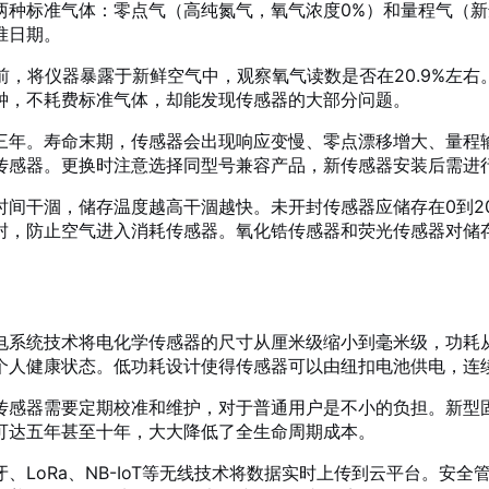
种标准气体：零点气（高纯氮气，氧气浓度0%）和量程气（新鲜
准日期。
前，将仪器暴露于新鲜空气中，观察氧气读数是否在20.9%左
钟，不耗费标准气体，却能发现传感器的大部分问题。
三年。寿命末期，传感器会出现响应变慢、零点漂移增大、量程
传感器。更换时注意选择同型号兼容产品，新传感器安装后需进行
时间干涸，储存温度越高干涸越快。未开封传感器应储存在0到2
封，防止空气进入消耗传感器。氧化锆传感器和荧光传感器对储
电系统技术将电化学传感器的尺寸从厘米级缩小到毫米级，功耗
个人健康状态。低功耗设计使得传感器可以由纽扣电池供电，连
传感器需要定期校准和维护，对于普通用户是不小的负担。新型
可达五年甚至十年，大大降低了全生命周期成本。
、LoRa、NB-IoT等无线技术将数据实时上传到云平台。安