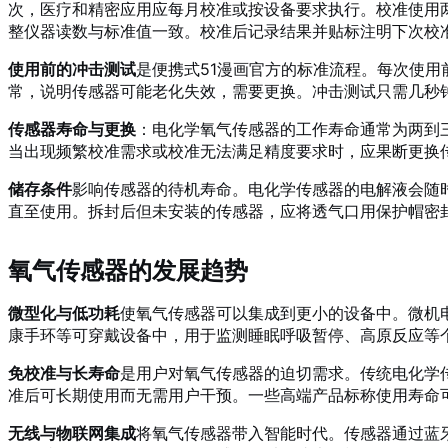
次，医疗和精密应用应每月校准或按设备要求执行。校准使用两
整仪器读数与标准值一致。校准后记录结果并贴标注明下次校
使用前的冲击测试
是便携式51漫画官方的标准流程。每次使用
常，说明传感器可能老化失效，需要更换。冲击测试只需几秒
传感器寿命与更换
：电化学氧气传感器的工作寿命通常为两到
当出现频繁校准需求或校准无法满足精度要求时，应果断更换
储存条件
影响传感器的待机寿命。电化学传感器的电解液会随
直至使用。拆封后但未安装的传感器，应将透气口用保护帽密
氧气传感器的发展趋势
微型化与低功耗
使氧气传感器可以集成到更小的设备中。微机
康手环等可穿戴设备中，用于监测睡眠呼吸暂停、高原反应等
免校准与长寿命
是用户对氧气传感器的迫切需求。传统电化学
准后可长期使用而无需用户干预。一些高端产品标称使用寿命
无线与物联网集成
将氧气传感器带入智能时代。传感器通过蓝牙