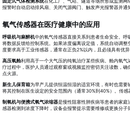
固定式气体检测系统
在化工厂、气站、隧道等场所形成监测网络
报警时自动启动排风扇、关闭气源阀门、触发声光报警器并通
氧气传感器在医疗健康中的应用
呼吸机与麻醉机
中的氧气传感器直接关系到患者生命安全。呼
将数据反馈给控制系统。如果浓度偏离设定值，系统自动调整
度要求高于工业传感器，通常在正负2%以内，且必须具有优
高压氧舱
利用高于一个大气压的纯氧治疗某些疾病。舱内氧气
疗过程中，医护人员通过观察窗或视频监控密切关注读数，确
点火源。
新生儿保育箱
为早产儿提供恒温恒湿的适宜环境，有时也需要
将其控制在医生设定的安全范围内（通常30%到40%）。传
制氧机与便携式氧气浓缩器
是慢性阻塞性肺疾病等患者的家庭
感器检测到浓度下降时，设备会报警提示需要维修或更换分子