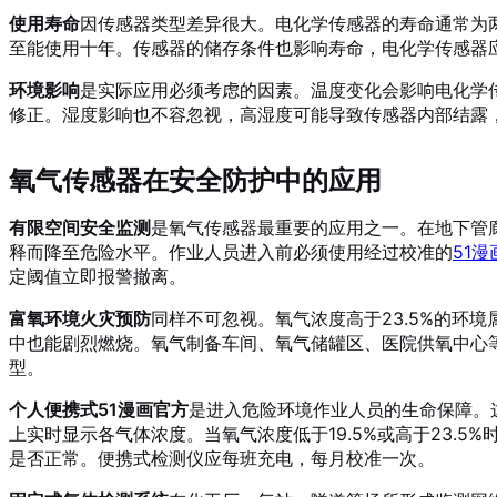
使用寿命
因传感器类型差异很大。电化学传感器的寿命通常为
至能使用十年。传感器的储存条件也影响寿命，电化学传感器
环境影响
是实际应用必须考虑的因素。温度变化会影响电化学
修正。湿度影响也不容忽视，高湿度可能导致传感器内部结露
氧气传感器在安全防护中的应用
有限空间安全监测
是氧气传感器最重要的应用之一。在地下管
释而降至危险水平。作业人员进入前必须使用经过校准的
51
定阈值立即报警撤离。
富氧环境火灾预防
同样不可忽视。氧气浓度高于23.5%的环
中也能剧烈燃烧。氧气制备车间、氧气储罐区、医院供氧中心
型。
个人便携式51漫画官方
是进入危险环境作业人员的生命保障。
上实时显示各气体浓度。当氧气浓度低于19.5%或高于23.
是否正常。便携式检测仪应每班充电，每月校准一次。