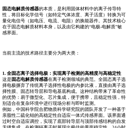
固态电解质传感器
的本质，是利用固体材料中的离子传导特
性，将目标化学信号（如特定气体浓度、离子活度）转换为可
量化电信号（如电压、电流、电阻）的换能器件。其技术核心
在于固态电解质材料本身，以及由它构建的“电极-电解质”敏
感界面。
当前主流的技术路径主要分为两大类：
1. 全固态离子选择电极：实现离子检测的高精度与高稳定性
这是
固态电解质传感器
在离子检测领域的典范。全固态离子选
择电极摒弃了传统离子选择性电极的内参比液，直接由离子选
择性膜、固态转导层和导电基底构成。这种结构带来了革命性
的优势：易于微型化、芯片集成，便于携带，且稳定性强，特
别适合在复杂环境中进行现场分析与即时监测。
例如，中国科学院合肥物质科学研究院的团队开发了一种基于
亲脂性二硫化钼的高稳定性自适应一体式传感界面。该界面通
过时空自适应调控，实现了底部转导层与顶部传感结构的自发
无缝集成，在检测镉离子时展现出极佳的界面稳定性，24小时