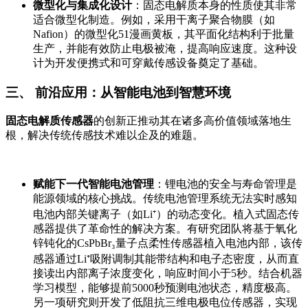
微型化与集成化设计
：固态电解质本身的性质使其非常
适合微型化制造。例如，采用干离子聚合物膜（如
Nafion）的微型化51漫画黄板，其平面化结构利于批量
生产，并能有效防止电极被淹，提高响应速度。这种设
计为开发便携式和可穿戴传感设备奠定了基础。
三、 前沿应用：从智能电池到智慧环境
固态电解质传感器
的创新正推动其在诸多高价值领域落地生
根，解决传统传感技术难以企及的难题。
赋能下一代智能电池管理
：锂电池的安全与寿命管理是
能源领域的核心挑战。传统电池管理系统无法实时感知
电池内部关键离子（如Li⁺）的动态变化。植入式固态传
感器提供了革命性的解决方案。有研究团队将基于氧化
锌钝化的CsPbBr₃量子点柔性传感器植入电池内部，该传
感器通过Li⁺吸附调制其能带结构和电子态密度，从而直
接读出内部离子浓度变化，响应时间小于5秒。结合机器
学习模型，能够提前5000秒预测电池状态，精度极高。
另一项研究则开发了低阻抗三维电极电位传感器，实现