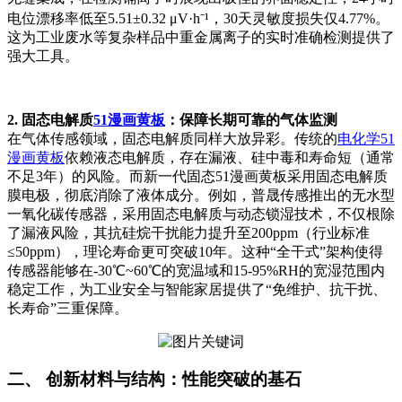
电位漂移率低至5.51±0.32 μV·h⁻¹，30天灵敏度损失仅4.77%。
这为工业废水等复杂样品中重金属离子的实时准确检测提供了
强大工具。
2. 固态电解质
51漫画黄板
：保障长期可靠的气体监测
在气体传感领域，固态电解质同样大放异彩。传统的
电化学51
漫画黄板
依赖液态电解质，存在漏液、硅中毒和寿命短（通常
不足3年）的风险。而新一代固态51漫画黄板采用固态电解质
膜电极，彻底消除了液体成分。例如，普晟传感推出的无水型
一氧化碳传感器，采用固态电解质与动态锁湿技术，不仅根除
了漏液风险，其抗硅烷干扰能力提升至200ppm（行业标准
≤50ppm），理论寿命更可突破10年。这种“全干式”架构使得
传感器能够在-30℃~60℃的宽温域和15-95%RH的宽湿范围内
稳定工作，为工业安全与智能家居提供了“免维护、抗干扰、
长寿命”三重保障。
二、 创新材料与结构：性能突破的基石