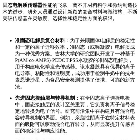
固态电解质传感器
性能的飞跃，离不开材料科学和微纳制造技
术的进步。研究人员通过设计新颖的复合材料与微结构，不断
突破传感器在灵敏度、选择性和稳定性方面的极限。
准固态电解质复合材料
：为了兼顾固体电解质的稳定性
和一定的离子迁移效率，准固态（或称凝胶）电解质成
为一种优秀方案。吉林大学的研究团队开发了一种基于
P(AM-co-AMPS)-PEDOT:PSS水凝胶的准固态电解质，
用于构建电化学发光传感器。该水凝胶具有优异的离子
电导率、粘附性和透明度，成功用于检测牛奶中的抗生
素恩诺沙星，为食品安全检测提供了便携、可靠的新方
法。
先进固态接触层与转导机制
：在全固态离子选择电极
中，固态接触层的设计至关重要，它负责将离子信号稳
定地转换为电子信号。研究前沿集中在构建具有混合电
容转导机制的界面。例如，亲脂性阴离子在特定材料表
面的吸附可以驱动混合电容转导，从而显著提升传感界
面的稳定性与响应性能。