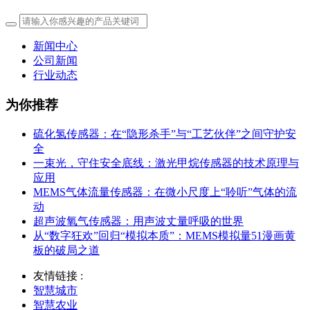
新闻中心
公司新闻
行业动态
为你推荐
硫化氢传感器：在“隐形杀手”与“工艺伙伴”之间守护安
全
一束光，守住安全底线：激光甲烷传感器的技术原理与
应用
MEMS气体流量传感器：在微小尺度上“聆听”气体的流
动
超声波氧气传感器：用声波丈量呼吸的世界
从“数字狂欢”回归“模拟本质”：MEMS模拟量51漫画黄
板的破局之道
友情链接 :
智慧城市
智慧农业